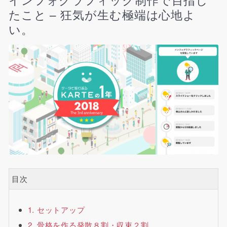
たこと – 狂気が生む極端は心地よ
い。
目次
1. セットアップ
2. 骨格を作る発散８割・収束２割