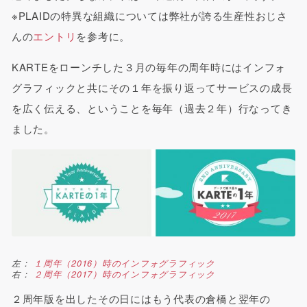
※PLAIDの特異な組織については弊社が誇る生産性おじさ
んの
エントリ
を参考に。
KARTEをローンチした３月の毎年の周年時にはインフォ
グラフィックと共にその１年を振り返ってサービスの成長
を広く伝える、ということを毎年（過去２年）行なってき
ました。
左：
１周年（2016）時のインフォグラフィック
右：
２周年（2017）時のインフォグラフィック
２周年版を出したその日にはもう代表の倉橋と翌年の