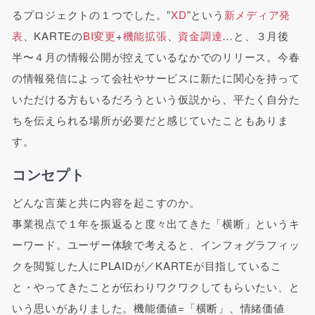
るプロジェクトの１つでした。”
XD
”という
新メディア発
表
、KARTEの
BI変更
+
機能拡張
、
資金調達
…と、３月後
半〜４月の情報公開が控えているなかでのリリース。今春
の情報発信によって会社やサービスに新たに関心を持って
いただける方もいるだろうという仮説から、平たく自分た
ちを伝えられる場所が必要だと感じていたこともありま
す。
コンセプト
どんな言葉と共に内容を起こすのか。
事業視点で１年を振返ると度々出てきた「横断」というキ
ーワード。ユーザー体験で考えると、インフォグラフィッ
クを閲覧した人にPLAIDが／KARTEが目指しているこ
と・やってきたことが伝わりワクワクしてもらいたい、と
いう思いがありました。機能価値=「横断」、情緒価値