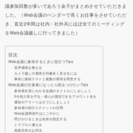
議参加回数が多いであろう金子がまとめさせていただきま
した。（Web会議のベンダーで長くお仕事をさせていただ
き、直近2年間は社内・社外共にほぼ全てのミーティング
をWeb会議越しに行ってきました）
目次
Web会議に参加するときに役立つTips
音声環境を整える
カメラ越しの表情を印象良く見せるには
事前に接続テストと複数の環境を用意する
Web会議の主催者になったら気をつけたいTips
参加者全員にわかる会議のタイトルにしましょう
5分前入室を守る・個人が識別できるアカウント名を
通知やアラートはオフにしましょう
参加者の紹介とチャットの活用
Web会議商談中はにこやかに
呼びかけるときは名前を指定する
トラブルに備える
画面共有のお作法