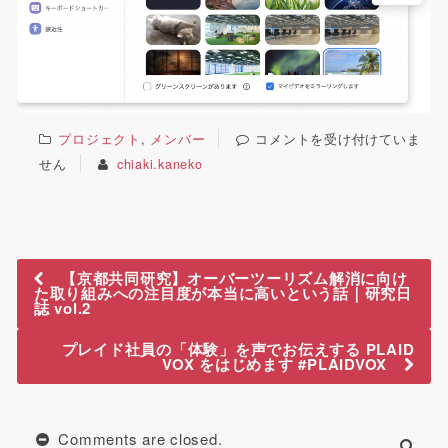
プロジェクト
,
メンバー
コメントを受け付けていま
せん
chiaki.kaneko
【京都共同研究】オーバーツーリズム解消に向け
た取り組みへの注目度が本当に高いという話｜研究日
誌 vol.2
プレイド社員の「体験」を声でお伝えする PLAID
VOX をはじめます #PLAIDVOX
Comments are closed.